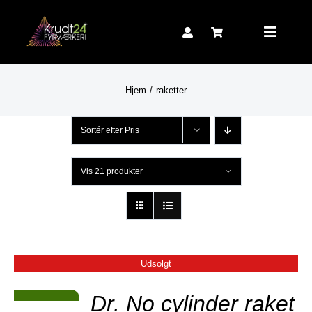
Skip
to
Toggle
content
Navigat
Hjem
raketter
Sortér efter
Pris
Vis
21 produkter
Udsolgt
JER
Dr. No cylinder raket
Tilbud!