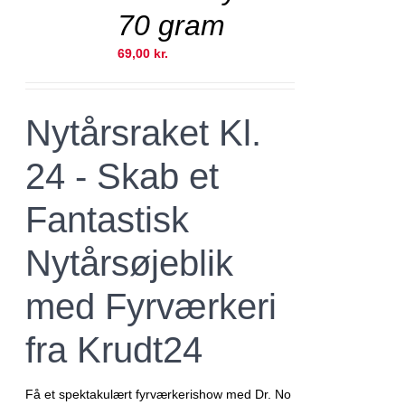
stk. kun 99,- kr
70 gram
69,00
kr.
Nytårsraket Kl.
24 - Skab et
Fantastisk
Nytårsøjeblik
med Fyrværkeri
fra Krudt24
Få et spektakulært fyrværkerishow med Dr. No