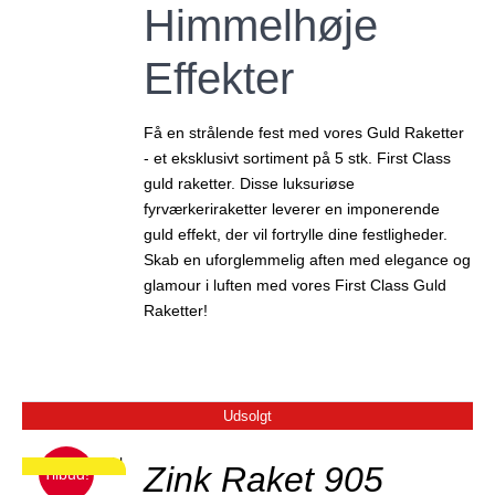
Himmelhøje
Effekter
Få en strålende fest med vores Guld Raketter
- et eksklusivt sortiment på 5 stk. First Class
guld raketter. Disse luksuriøse
fyrværkeriraketter leverer en imponerende
guld effekt, der vil fortrylle dine festligheder.
Skab en uforglemmelig aften med elegance og
glamour i luften med vores First Class Guld
Raketter!
Udsolgt
JER
Zink Raket 905
Tilbud!