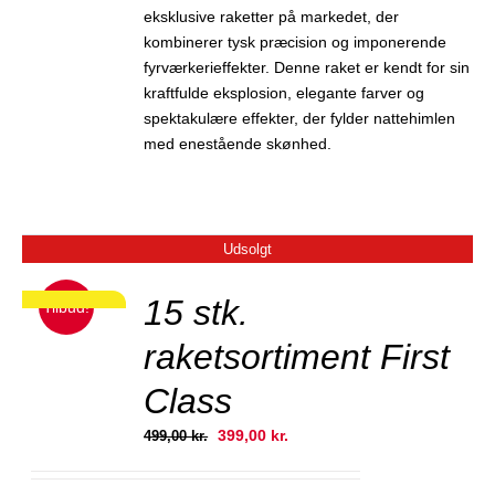
eksklusive raketter på markedet, der
kombinerer tysk præcision og imponerende
fyrværkerieffekter. Denne raket er kendt for sin
kraftfulde eksplosion, elegante farver og
spektakulære effekter, der fylder nattehimlen
med enestående skønhed.
Udsolgt
JER
15 stk.
Tilbud!
RP PRIS!
raketsortiment First
Class
Den
Den
399,00
kr.
499,00
kr.
oprindelige
aktuelle
pris
pris