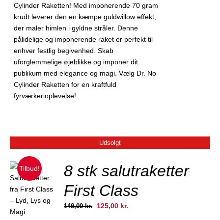
Cylinder Raketten! Med imponerende 70 gram
krudt leverer den en kæmpe guldwillow effekt,
der maler himlen i gyldne stråler. Denne
pålidelige og imponerende raket er perfekt til
enhver festlig begivenhed. Skab
uforglemmelige øjeblikke og imponer dit
publikum med elegance og magi. Vælg Dr. No
Cylinder Raketten for en kraftfuld
fyrværkerioplevelse!
Udsolgt
8 stk salutraketter
Tilbud!
First Class
JER
Den
Den
125,00
kr.
149,00
kr.
oprindelige
aktuelle