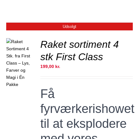
Udsolgt
Raket sortiment 4
stk First Class
JER
199,00
kr.
Få
fyrværkerishowet
til at eksplodere
med vores