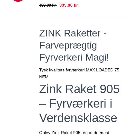
RP PRIS!
Den
Den
399,00
kr.
499,00
kr.
oprindelige
aktuelle
pris
pris
var:
er:
ZINK Raketter -
499,00 kr..
399,00 kr..
Farveprægtig
Fyrverkeri Magi!
Tysk kvalitets fyrværkeri MAX LOADED 75
NEM
Zink Raket 905
– Fyrværkeri i
Verdensklasse
Oplev
Zink Raket 905
, en af de mest