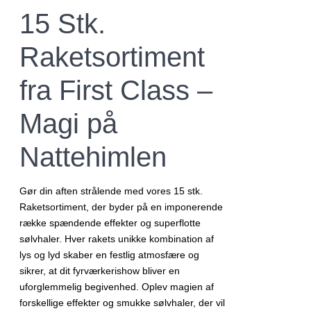
var:
er:
15 Stk.
499,00 kr..
399,00 kr..
Raketsortiment
fra First Class –
Magi på
Nattehimlen
Gør din aften strålende med vores 15 stk.
Raketsortiment, der byder på en imponerende
række spændende effekter og superflotte
sølvhaler. Hver rakets unikke kombination af
lys og lyd skaber en festlig atmosfære og
sikrer, at dit fyrværkerishow bliver en
uforglemmelig begivenhed. Oplev magien af
forskellige effekter og smukke sølvhaler, der vil