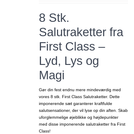
pris
pris
var:
er:
8 Stk.
149,00 kr..
125,00 kr..
Salutraketter fra
First Class –
Lyd, Lys og
Magi
Gør din fest endnu mere mindeværdig med
vores 8 stk. First Class Salutraketter. Dette
imponerende sæt garanterer kraftfulde
salutsensationer, der vil lyse op din aften. Skab
uforglemmelige øjeblikke og højdepunkter
med disse imponerende salutraketter fra First
Class!