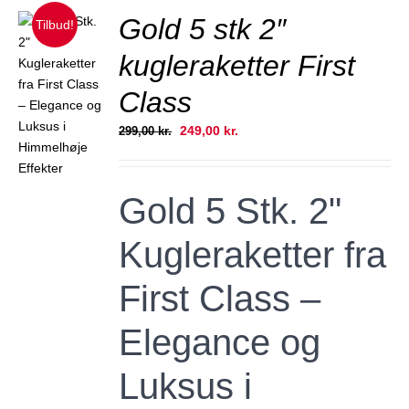
Gold 5 stk 2″
Tilbud!
kugleraketter First
Class
JER
Den
Den
249,00
kr.
299,00
kr.
oprindelige
aktuelle
pris
pris
var:
er:
Gold 5 Stk. 2"
299,00 kr..
249,00 kr..
Kugleraketter fra
First Class –
Elegance og
Luksus i