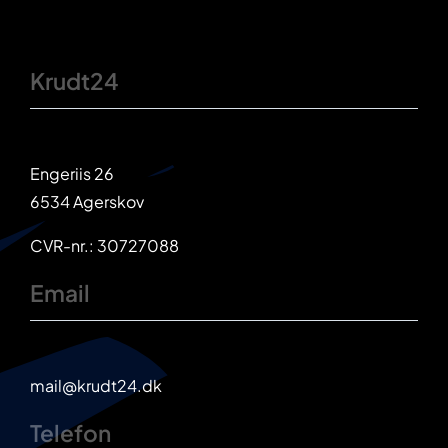
Krudt24
Engeriis 26
6534 Agerskov
CVR-nr.: 30727088
Email
mail@krudt24.dk
Telefon