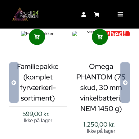
Skip
to
Toggle
content
Navigat
Nyhed!
Familiepakke
Omega
(komplet
PHANTOM (75
fyrværkeri-
skud, 30 mm
sortiment)
vinkelbatteri,
NEM 1450 g)
599,00
kr.
Ikke på lager
1.250,00
kr.
Ikke på lager