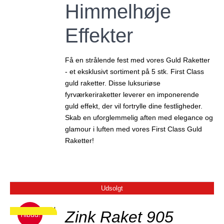
Himmelhøje
Effekter
Få en strålende fest med vores Guld Raketter
- et eksklusivt sortiment på 5 stk. First Class
guld raketter. Disse luksuriøse
fyrværkeriraketter leverer en imponerende
guld effekt, der vil fortrylle dine festligheder.
Skab en uforglemmelig aften med elegance og
glamour i luften med vores First Class Guld
Raketter!
Udsolgt
JER
Zink Raket 905
Tilbud!