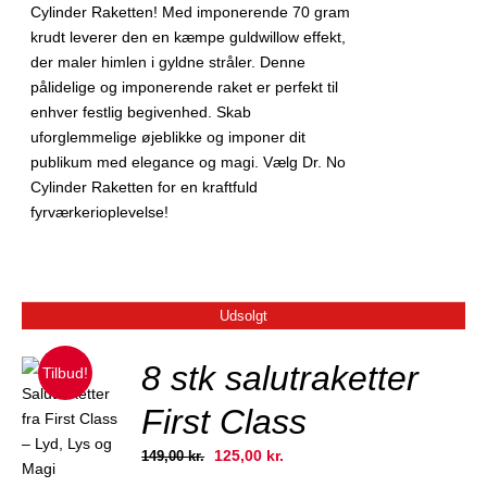
Cylinder Raketten! Med imponerende 70 gram
krudt leverer den en kæmpe guldwillow effekt,
der maler himlen i gyldne stråler. Denne
pålidelige og imponerende raket er perfekt til
enhver festlig begivenhed. Skab
uforglemmelige øjeblikke og imponer dit
publikum med elegance og magi. Vælg Dr. No
Cylinder Raketten for en kraftfuld
fyrværkerioplevelse!
Udsolgt
8 stk salutraketter
Tilbud!
First Class
JER
Den
Den
125,00
kr.
149,00
kr.
oprindelige
aktuelle