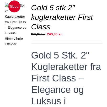
Gold 5 stk 2″
Tilbud!
kugleraketter First
Class
JER
Den
Den
249,00
kr.
299,00
kr.
oprindelige
aktuelle
pris
pris
var:
er:
Gold 5 Stk. 2"
299,00 kr..
249,00 kr..
Kugleraketter fra
First Class –
Elegance og
Luksus i