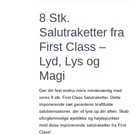
pris
pris
var:
er:
8 Stk.
149,00 kr..
125,00 kr..
Salutraketter fra
First Class –
Lyd, Lys og
Magi
Gør din fest endnu mere mindeværdig med
vores 8 stk. First Class Salutraketter. Dette
imponerende sæt garanterer kraftfulde
salutsensationer, der vil lyse op din aften. Skab
uforglemmelige øjeblikke og højdepunkter
med disse imponerende salutraketter fra First
Class!