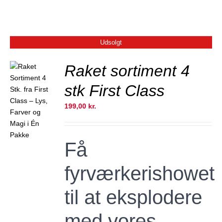
Udsolgt
Raket sortiment 4
stk First Class
JER
199,00
kr.
Få
fyrværkerishowet
til at eksplodere
med vores