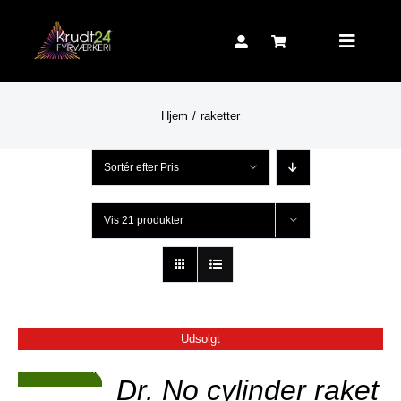
Skip
to
Toggle
content
Navigat
Hjem
raketter
Sortér efter
Pris
Vis
21 produkter
Udsolgt
JER
Dr. No cylinder raket
Tilbud!