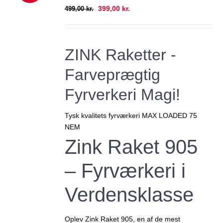
RP PRIS!
Den
Den
399,00
kr.
499,00
kr.
oprindelige
aktuelle
pris
pris
var:
er:
ZINK Raketter -
499,00 kr..
399,00 kr..
Farveprægtig
Fyrverkeri Magi!
Tysk kvalitets fyrværkeri MAX LOADED 75
NEM
Zink Raket 905
– Fyrværkeri i
Verdensklasse
Oplev
Zink Raket 905
, en af de mest