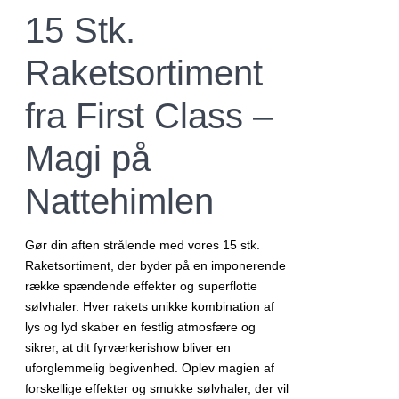
var:
er:
15 Stk.
499,00 kr..
399,00 kr..
Raketsortiment
fra First Class –
Magi på
Nattehimlen
Gør din aften strålende med vores 15 stk.
Raketsortiment, der byder på en imponerende
række spændende effekter og superflotte
sølvhaler. Hver rakets unikke kombination af
lys og lyd skaber en festlig atmosfære og
sikrer, at dit fyrværkerishow bliver en
uforglemmelig begivenhed. Oplev magien af
forskellige effekter og smukke sølvhaler, der vil