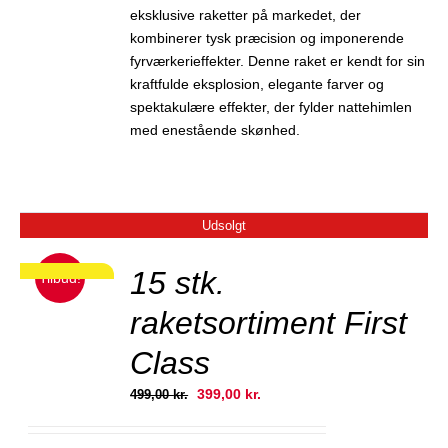
eksklusive raketter på markedet, der
kombinerer tysk præcision og imponerende
fyrværkerieffekter. Denne raket er kendt for sin
kraftfulde eksplosion, elegante farver og
spektakulære effekter, der fylder nattehimlen
med enestående skønhed.
Udsolgt
JER
15 stk.
Tilbud!
RP PRIS!
raketsortiment First
Class
Den
Den
399,00
kr.
499,00
kr.
oprindelige
aktuelle
pris
pris