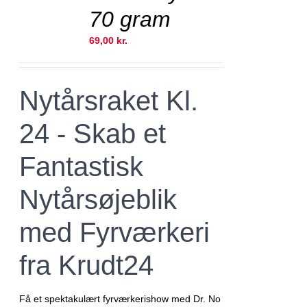
stk. kun 99,- kr
70 gram
69,00
kr.
Nytårsraket Kl.
24 - Skab et
Fantastisk
Nytårsøjeblik
med Fyrværkeri
fra Krudt24
Få et spektakulært fyrværkerishow med Dr. No