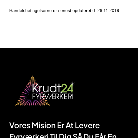
Handelsbetingelserne er senest opdateret d. 26.11.2019
Vores Mision Er At Levere
Fyrværkeri Til Dig Så Du Får En