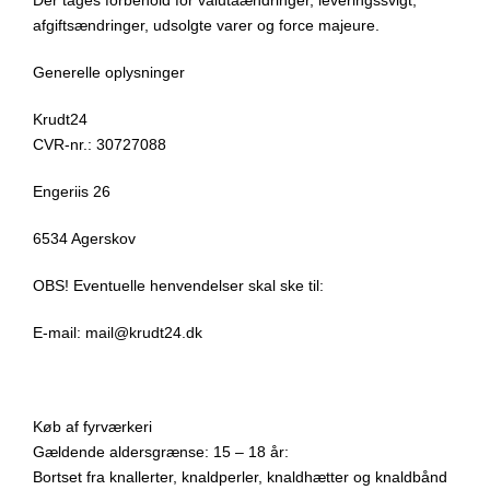
Der tages forbehold for valutaændringer, leveringssvigt,
afgiftsændringer, udsolgte varer og force majeure.
Generelle oplysninger
Krudt24
CVR-nr.: 30727088
Engeriis 26
6534 Agerskov
OBS! Eventuelle henvendelser skal ske til:
E-mail: mail@krudt24.dk
Køb af fyrværkeri
Gældende aldersgrænse: 15 – 18 år:
Bortset fra knallerter, knaldperler, knaldhætter og knaldbånd