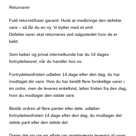
Returvarer
Fuld returret/fuser garanti. Husk at medbringe den defekte
vare – så får du en ny. Vi bytter med et smil.
Defekte varer skal returneres ved salgsstedet hvor de er
købt.
Som køber og privat internetkunde har du 14 dages
fortrydelsesret, når du handler hos os.
Fortrydelsesfristen udløber 14 dage efter den dag, du har
modtaget din vare. Hvis du har bestilt flere forskellige varer i
én ordre, men de leveres enkeltvist, løber fristen fra den dag,
hvor du modtager den sidste vare.
Består ordren af flere partier eller dele, udløber
fortrydelsesfristen 14 dage efter den dag, du modtager det
sidste parti eller den sidste del.
Drejer det sig om en aftale om regelmæssig levering af varer