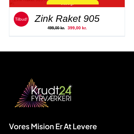
Udsolgt
SKARP PRIS!
Zink Raket 905
Tilbud!
Den
Den
399,00
kr.
499,00
kr.
oprindelige
aktuelle
pris
pris
var:
er:
499,00 kr..
399,00 kr..
Vores Mision Er At Levere