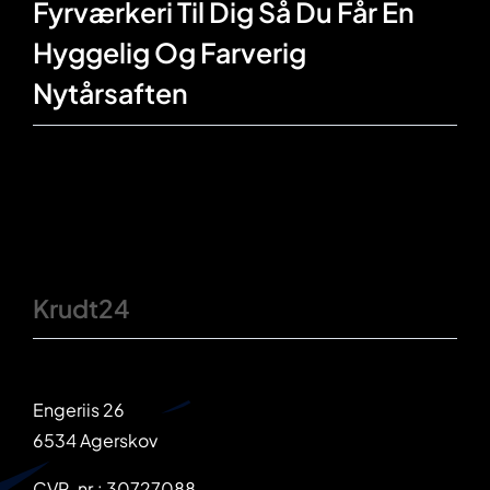
Fyrværkeri Til Dig Så Du Får En
Hyggelig Og Farverig
Nytårsaften
Krudt24
Engeriis 26
6534 Agerskov
CVR-nr.: 30727088