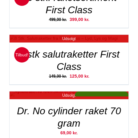
First Class
Den
Den
399,00
kr.
499,00
kr.
oprindelige
aktuelle
pris
pris
Udsolgt
var:
er:
499,00 kr..
399,00 kr..
8 stk salutraketter First
Tilbud!
Class
Den
Den
125,00
kr.
149,00
kr.
oprindelige
aktuelle
pris
pris
Udsolgt
var:
er:
Tilbud!
149,00 kr..
125,00 kr..
ved 2 stk. kun 99,- kr
Dr. No cylinder raket 70
gram
69,00
kr.