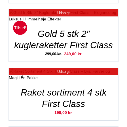
Udsolgt
Tilbud!
Gold 5 stk 2″
kugleraketter First Class
Den
Den
249,00
kr.
299,00
kr.
oprindelige
aktuelle
pris
pris
Udsolgt
var:
er:
299,00 kr..
249,00 kr..
Raket sortiment 4 stk
First Class
199,00
kr.