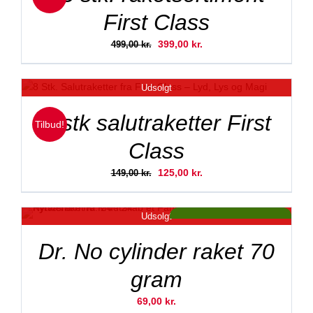
First Class
Den
Den
399,00
kr.
499,00
kr.
oprindelige
aktuelle
pris
pris
Udsolgt
var:
er:
499,00 kr..
399,00 kr..
8 stk salutraketter First
Tilbud!
Class
Den
Den
125,00
kr.
149,00
kr.
oprindelige
aktuelle
pris
pris
Udsolgt
var:
er:
Tilbud!
149,00 kr..
125,00 kr..
ved 2 stk. kun 99,- kr
Dr. No cylinder raket 70
gram
69,00
kr.