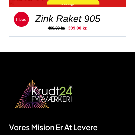
Udsolgt
SKARP PRIS!
Zink Raket 905
Tilbud!
Den
Den
399,00
kr.
499,00
kr.
oprindelige
aktuelle
pris
pris
var:
er:
499,00 kr..
399,00 kr..
Vores Mision Er At Levere