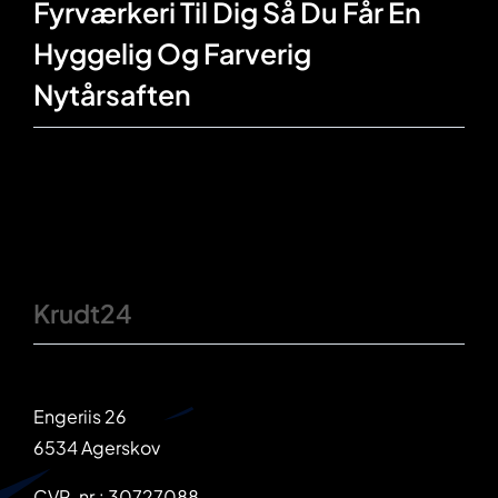
Fyrværkeri Til Dig Så Du Får En
Hyggelig Og Farverig
Nytårsaften
Krudt24
Engeriis 26
6534 Agerskov
CVR-nr.: 30727088