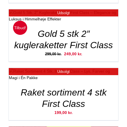
Udsolgt
Tilbud!
Gold 5 stk 2″
kugleraketter First Class
Den
Den
249,00
kr.
299,00
kr.
oprindelige
aktuelle
pris
pris
Udsolgt
var:
er:
299,00 kr..
249,00 kr..
Raket sortiment 4 stk
First Class
199,00
kr.