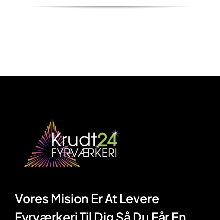
Vores Mision Er At Levere
Fyrværkeri Til Dig Så Du Får En