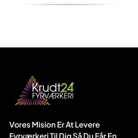
Vores Mision Er At Levere
Fyrværkeri Til Dig Så Du Får En