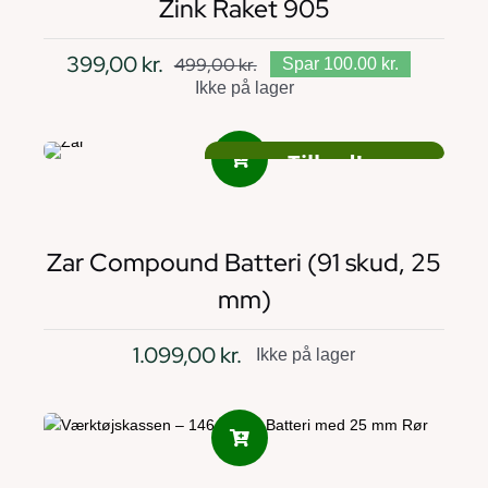
Zink Raket 905
399,00
kr.
499,00
kr.
Spar 100.00 kr.
Den
Den
Ikke på lager
oprindelige
aktuelle
pris
pris
var:
er:
Tilbud!
499,00 kr..
399,00 kr..
Køb 2 – betal for 1!
Gå til kategorien under batterier
du betaler kun for den dyreste vare
Zar Compound Batteri (91 skud, 25
mm)
1.099,00
kr.
Ikke på lager