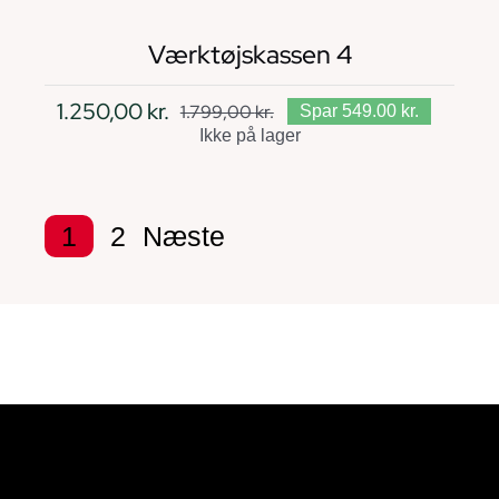
Værktøjskassen 4
1.250,00
kr.
1.799,00
kr.
Spar 549.00 kr.
Den
Den
Ikke på lager
oprindelige
aktuelle
pris
pris
var:
er:
1
2
Næste
1.799,00 kr..
1.250,00 kr..