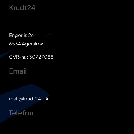
Krudt24
Engeriis 26
6534 Agerskov
CVR-nr.: 30727088
Email
mail@krudt24.dk
Telefon