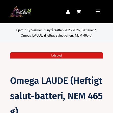
Skip
to
Toggle
content
Navigat
Hjem
Fyrværkeri til nytårsaften 2025/2026
Batterier
Omega LAUDE (Heftigt salut-batteri, NEM 465 g)
Nyhed!
Udsolgt
Omega LAUDE (Heftigt
salut-batteri, NEM 465
g)