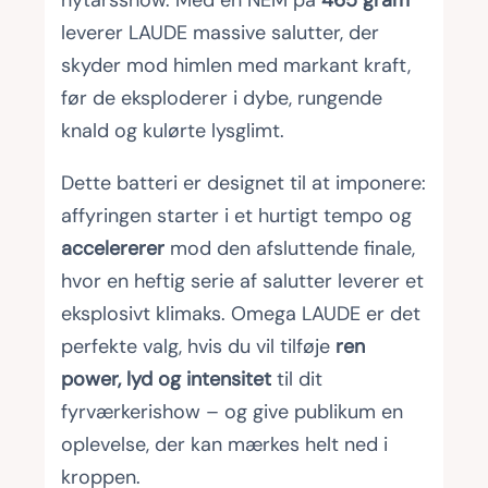
nytårsshow. Med en NEM på
465 gram
leverer LAUDE massive salutter, der
skyder mod himlen med markant kraft,
før de eksploderer i dybe, rungende
knald og kulørte lysglimt.
Dette batteri er designet til at imponere:
affyringen starter i et hurtigt tempo og
accelererer
mod den afsluttende finale,
hvor en heftig serie af salutter leverer et
eksplosivt klimaks. Omega LAUDE er det
perfekte valg, hvis du vil tilføje
ren
power, lyd og intensitet
til dit
fyrværkerishow – og give publikum en
oplevelse, der kan mærkes helt ned i
kroppen.