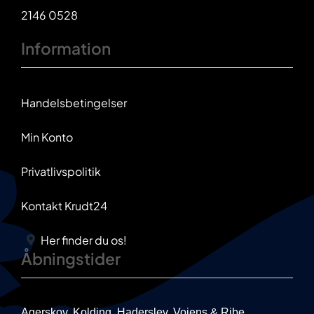
2146 0528
Information
Handelsbetingelser
Min Konto
Privatlivspolitik
Kontakt Krudt24
Her finder du os!
Åbningstider
Agerskov, Kolding, Haderslev, Vojens & Ribe