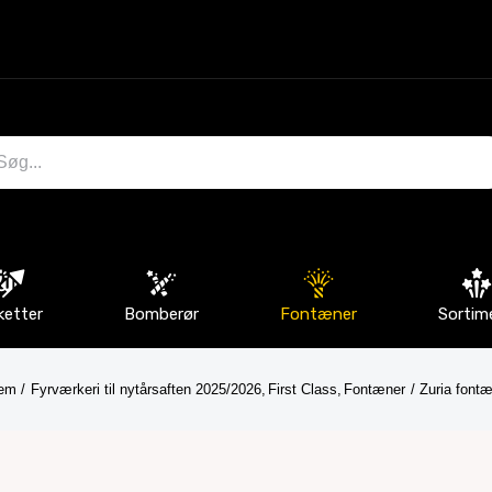
ketter
Bomberør
Fontæner
Sortim
em
Fyrværkeri til nytårsaften 2025/2026
First Class
Fontæner
Zuria font