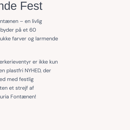
nde Fest
ntænen – en livlig
 byder på et 60
kke farver og larmende
rkerieventyr er ikke kun
en plastfri NYHED, der
d med festlig
en et strejf af
uria Fontænen!