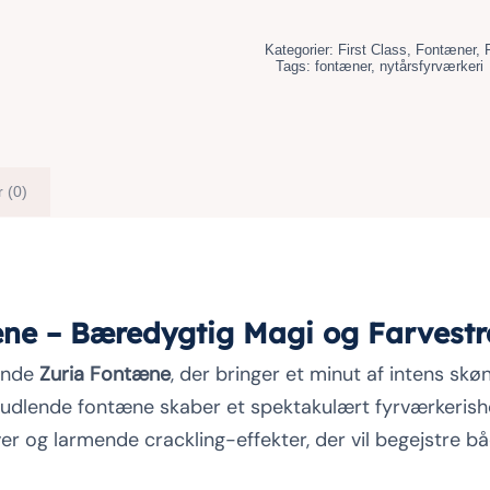
Kategorier:
First Class
,
Fontæner
,
Tags:
fontæner
,
nytårsfyrværkeri
 (0)
ne – Bæredygtig Magi og Farvestr
lende
Zuria Fontæne
, der bringer et minut af intens skø
prudlende fontæne skaber et spektakulært fyrværkeris
ver og larmende crackling-effekter, der vil begejstre b