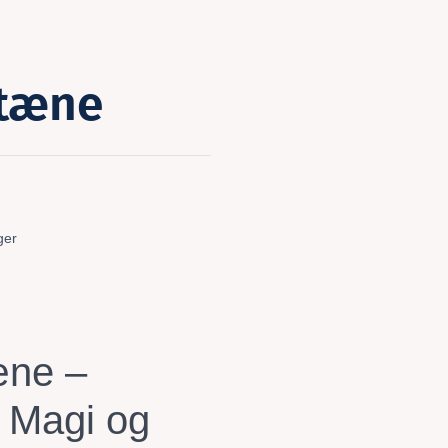
ntæne
ger
æne –
 Magi og