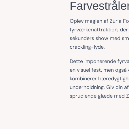
Farvestråle
Oplev magien af Zuria Fo
fyrværkeriattraktion, der
sekunders show med smu
crackling-lyde.
Dette imponerende fyrvæ
en visuel fest, men også 
kombinerer bæredygtighe
underholdning. Giv din aft
sprudlende glæde med Z