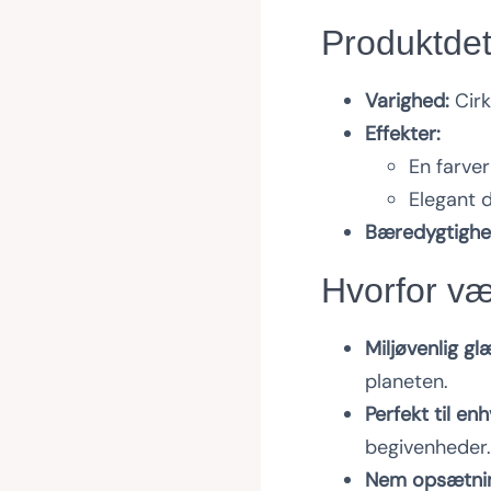
Produktdet
Varighed:
Cirk
Effekter:
En farver
Elegant d
Bæredygtighe
Hvorfor v
Miljøvenlig gl
planeten.
Perfekt til enh
begivenheder
Nem opsætni