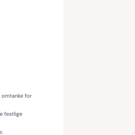
d omtanke for
e festlige
e.