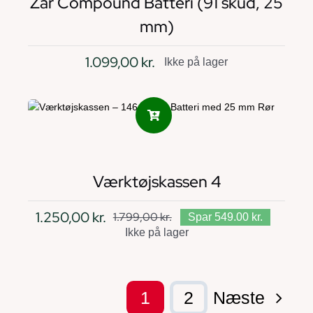
Zar Compound Batteri (91 skud, 25
mm)
1.099,00
kr.
Ikke på lager
Værktøjskassen 4
1.250,00
kr.
1.799,00
kr.
Spar 549.00 kr.
Den
Den
Ikke på lager
oprindelige
aktuelle
pris
pris
var:
er:
1
2
Næste
1.799,00 kr..
1.250,00 kr..