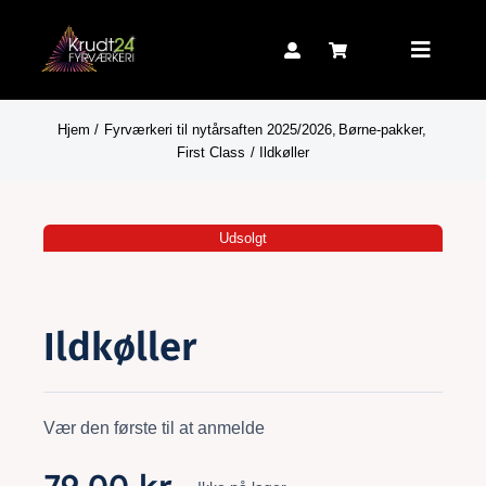
Skip
to
Toggle
content
Navigat
Hjem
Fyrværkeri til nytårsaften 2025/2026
Børne-pakker
First Class
Ildkøller
Udsolgt
Tilbud!
ved 2 stk. kun 99,- kr
Ildkøller
Vær den første til at anmelde