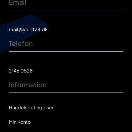
Email
mail@krudt24.dk
Telefon
2146 0528
Information
Handelsbetingelser
Min Konto