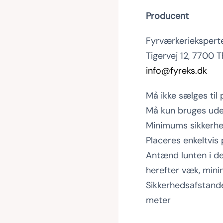
Producent
Fyrværkeriekspert
Tigervej 12, 7700 T
info@fyreks.dk
Må ikke sælges til
Må kun bruges ud
Minimums sikkerh
Placeres enkeltvis
Antænd lunten i de
herefter væk, min
Sikkerhedsafstande
meter