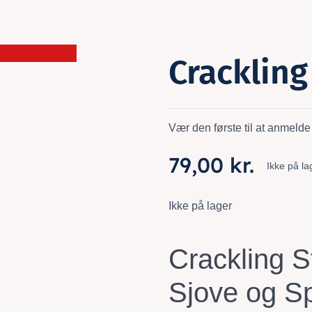
Crackling
ilbud!
stk. kun 99,- kr
Vær den første til at anmelde
79,00
kr.
Ikke på la
Ikke på lager
Crackling S
Sjove og S