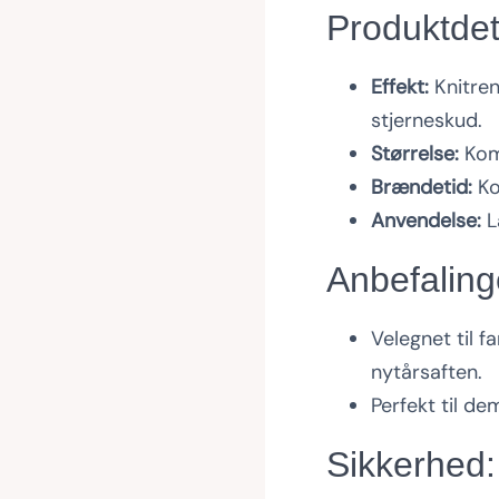
Produktdet
Effekt:
Knitren
stjerneskud.
Størrelse:
Kom
Brændetid:
Ko
Anvendelse:
L
Anbefaling
Velegnet til f
nytårsaften.
Perfekt til de
Sikkerhed: