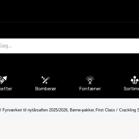
ketter
Bomberør
Fontæner
Sortim
Fyrværkeri til nytårsaften 2025/2026
Børne-pakker
First Class
Crackling 