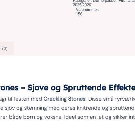
Kategorier:
Børne-pakker
,
First Cla
2025/2026
Varenummer:
156
 (0)
tones – Sjove og Spruttende Effekt
magi til festen med
Crackling Stones
! Disse små fyrværk
abe sjov og stemning med deres knitrende og spruttende
rer både børn og voksne. Ideel som en let og sikker int