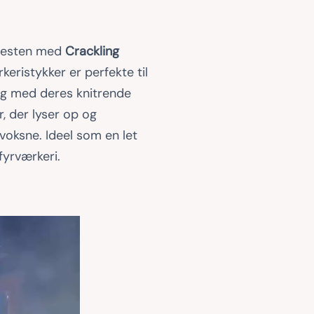
l festen med
Crackling
keristykker er perfekte til
ng med deres knitrende
, der lyser op og
voksne. Ideel som en let
 fyrværkeri.