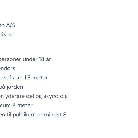
en A/S
histed
 personer under 18 år
endørs
edsafstand 8 meter
 på jorden
n yderste del og skynd dig
imum 8 meter
n til publikum er mindst 8