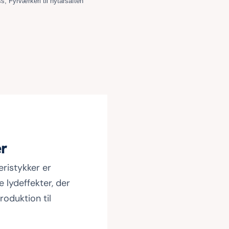
ss
,
Fyrværkeri til nytårsaften
er
eristykker er
 lydeffekter, der
roduktion til