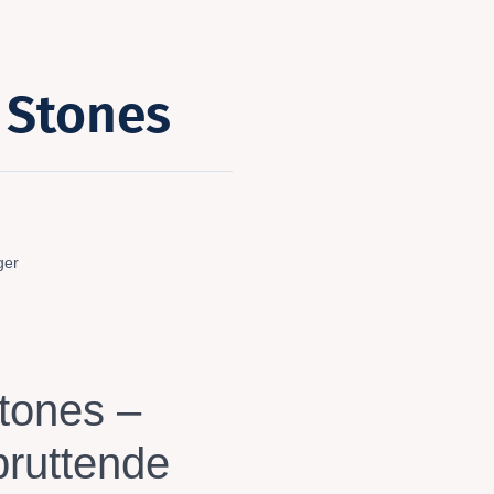
 Stones
ger
tones –
pruttende