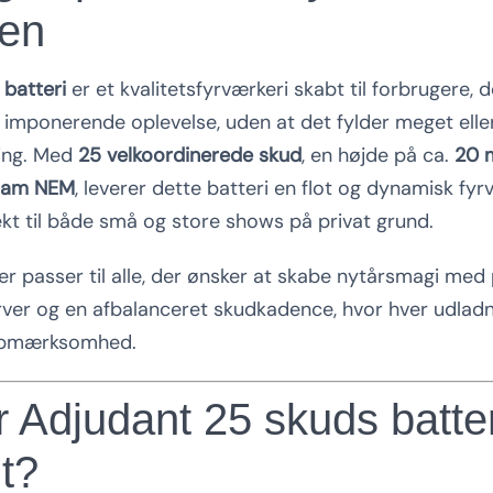
ten
batteri
er et kvalitetsfyrværkeri skabt til forbrugere, 
lt imponerende oplevelse, uden at det fylder meget ell
ing. Med
25 velkoordinerede skud
, en højde på ca.
20 
ram NEM
, leverer dette batteri en flot og dynamisk fyr
ekt til både små og store shows på privat grund.
der passer til alle, der ønsker at skabe nytårsmagi med
arver og en afbalanceret skudkadence, hvor hver udladni
opmærksomhed.
Adjudant 25 skuds batteri 
it?