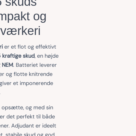
5 skuds
ompakt og
yrværkeri
ri
er et flot og effektivt
 kraftige skud
, en højde
g NEM
. Batteriet leverer
ler og flotte knitrende
 giver et imponerende
.
t opsætte, og med sin
r det perfekt til både
ner. Adjudant er ideelt
et, stabile skud og god