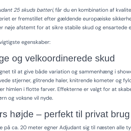
udant 25 skuds batteri
, får du en kombination af kvalite
riet er fremstillet efter gældende europæiske sikkerh
r nøje afstemt for at sikre stabile skud og ensartede e
 vigtigste egenskaber:
tige og velkoordinerede skud
gnet til at give både variation og sammenhæng i showe
ede stjerner, glitrende haler, knitrende kometer og fyl
r himlen i flotte farver. Effekterne er valgt for at ska
rn og voksne vil nyde.
s højde – perfekt til privat brug
 på ca. 20 meter egner Adjudant sig til næsten alle ty