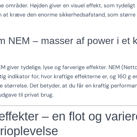
ne områder. Højden giver en visuel effekt, som tydeligt 
n at kræve den enorme sikkerhedsafstand, som større 
m NEM – masser af power i et 
M giver tydelige, lyse og farverige effekter. NEM (Nett
ig indikator for, hvor kraftige effekterne er, og 160 g
ne størrelse. Det betyder, at du får en kraftig performa
udgave til privat brug.
effekter – en flot og varier
rioplevelse