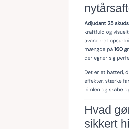
nytårsaf
Adjudant 25 skuds 
kraftfuld og visue
avanceret opsætn
mængde på
160 g
der egner sig perf
Det er et batteri, 
effekter, stærke f
himlen og skabe 
Hvad gør 
sikkert h