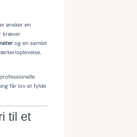
der ønsker en
er kræver
meter
og en samlet
værkerioplevelse,
 professionelle
ng får lov at fylde
til et