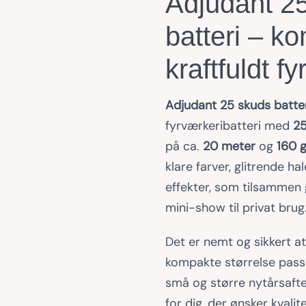
Adjudant 2
batteri – k
kraftfuldt f
Adjudant 25 skuds batte
fyrværkeribatteri med
25
på ca.
20 meter
og
160 
klare farver, glitrende ha
effekter, som tilsammen
mini-show til privat brug
Det er nemt og sikkert a
kompakte størrelse passe
små og større nytårsafte
for dig, der ønsker kvalit