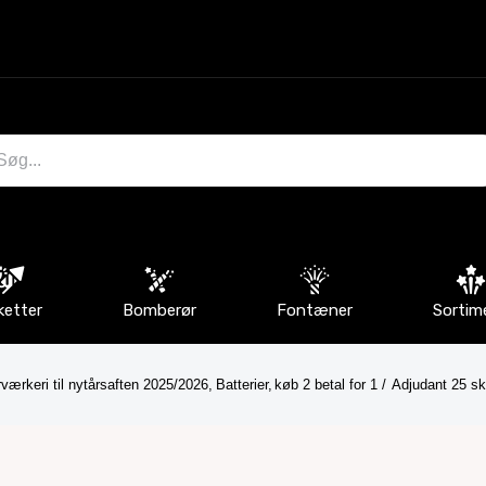
ketter
Bomberør
Fontæner
Sortim
værkeri til nytårsaften 2025/2026
Batterier
køb 2 betal for 1
Adjudant 25 sk