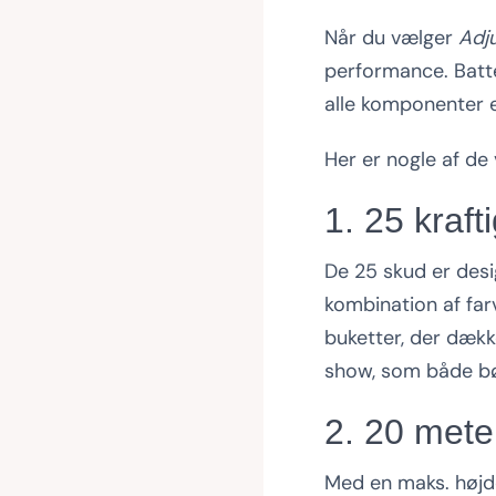
Når du vælger
Adj
performance. Batte
alle komponenter e
Her er nogle af de
1. 25 kraf
De 25 skud er desi
kombination af farv
buketter, der dække
show, som både bø
2. 20 meter
Med en maks. højde