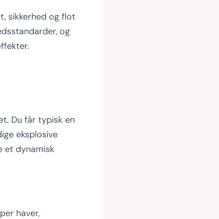
t, sikkerhed og flot
edsstandarder, og
ffekter.
t. Du får typisk en
dige eksplosive
be et dynamisk
per haver,