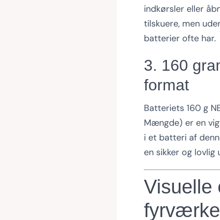
indkørsler eller åb
tilskuere, men ude
batterier ofte har.
3. 160 gra
format
Batteriets 160 g NE
Mængde) er en vigt
i et batteri af den
en sikker og lovlig 
Visuelle 
fyrværke