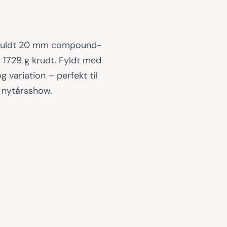
oprindelige
aktuelle
pris
pris
ftfuldt 20 mm compound-
 1729 g krudt. Fyldt med
var:
er:
 variation – perfekt til
1.799,00 kr..
1.250,00 kr..
 nytårsshow.