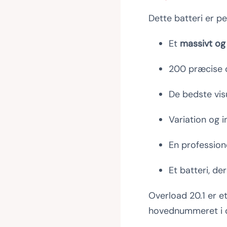
Dette batteri er per
Et
massivt og
200 præcise 
De bedste vis
Variation og i
En profession
Et batteri, de
Overload 20.1 er 
hovednummeret i d