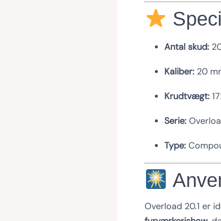
Speci
Antal skud:
2
Kaliber:
20 m
Krudtvægt:
17
Serie:
Overlo
Type:
Compou
Anven
Overload 20.1 er id
fyrværkerishow
, d