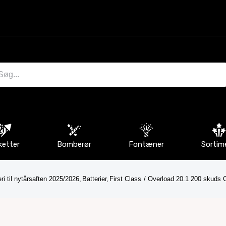
ketter
Bomberør
Fontæner
Sortim
i til nytårsaften 2025/2026
Batterier
First Class
Overload 20.1 200 skuds 