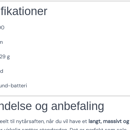
fikationer
00
m
29 g
ad
nd-batteri
delse og anbefaling
eelt til nytårsaften, når du vil have et
langt, massivt o
er virkelig sætter standarden. Det er perfekt som solo