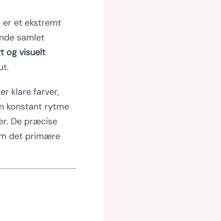
 er et ekstremt
nde samlet
t og visuelt
ut.
er klare farver,
en konstant rytme
er. De præcise
som det primære