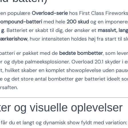
den populære
Overload-serie
hos First Class Fireworks
ompound-batteri
med hele
200 skud
og en imponere
 g
. Batteriet er skabt til dig, der ønsker et
massivt, lang
værkerishow
, hvor intensiteten holdes høj fra start til sl
atteri er pakket med de
bedste bombetter
, som lever
kter og dybe palmeeksplosioner. Overload 20.1 skyder i 
aft, hvilket skaber en komplet showoplevelse uden paus
de og det store antal bombetter gør batteriet ideelt 
saften.
ter og visuelle oplevelser
får du et langt og dynamisk show fyldt med variation: