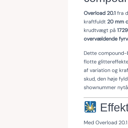
Overload 20.1
fra 
kraftfuldt
20 mm c
krudtvægt på
1729
overvældende fyr
Dette compound-b
flotte glittereffe
af variation og kr
skud, den høje fyl
shownummer nytår
Effek
Med Overload 20.1 