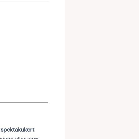
g spektakulært
-show eller som