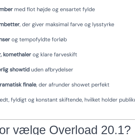
omber
med flot højde og ensartet fylde
mbetter
, der giver maksimal farve og lysstyrke
nser
og tempofyldte forløb
r, komethaler
og klare farveskift
rlig showtid
uden afbrydelser
ramatisk finale
, der afrunder showet perfekt
redt, fyldigt og konstant skiftende, hvilket holder pub
or vælge Overload 20.1?