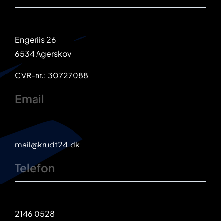
Engeriis 26
6534 Agerskov
CVR-nr.: 30727088
Email
mail@krudt24.dk
Telefon
2146 0528