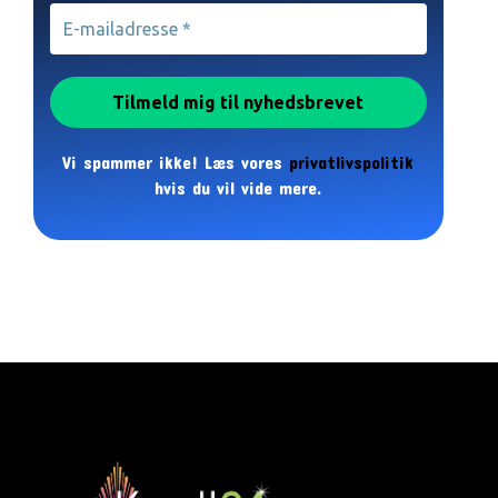
Vi spammer ikke! Læs vores
privatlivspolitik
hvis du vil vide mere.