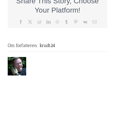
Share This Story, Choose
Your Platform!
Facebook
X
Reddit
LinkedIn
WhatsApp
Tumblr
Pinterest
Vk
E-
mail
Om forfatteren:
krudt24