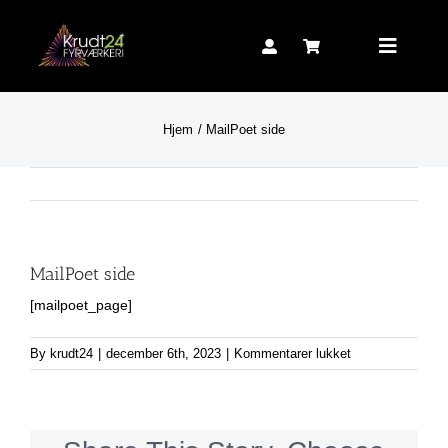
Skip
to
Toggle
content
Navigat
Hjem
MailPoet side
MailPoet side
[mailpoet_page]
til
By
krudt24
|
december 6th, 2023
|
Kommentarer lukket
MailPoet
side