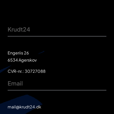
Krudt24
Engeriis 26
6534 Agerskov
CVR-nr.: 30727088
Email
mail@krudt24.dk