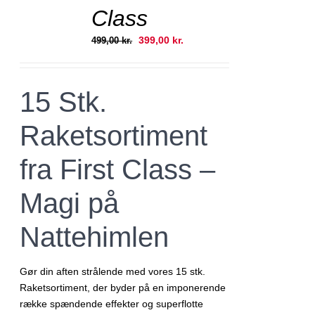
Class
Den
Den
399,00
kr.
499,00
kr.
oprindelige
aktuelle
pris
pris
var:
er:
15 Stk.
499,00 kr..
399,00 kr..
Raketsortiment
fra First Class –
Magi på
Nattehimlen
Gør din aften strålende med vores 15 stk.
Raketsortiment, der byder på en imponerende
række spændende effekter og superflotte