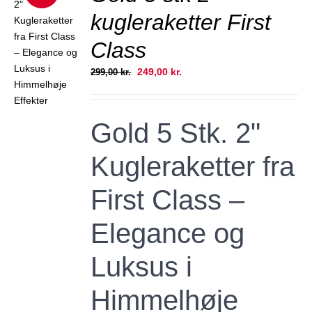
kugleraketter First
Class
JER
Den
Den
249,00
kr.
299,00
kr.
oprindelige
aktuelle
pris
pris
var:
er:
Gold 5 Stk. 2"
299,00 kr..
249,00 kr..
Kugleraketter fra
First Class –
Elegance og
Luksus i
Himmelhøje