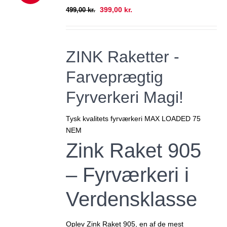
RP PRIS!
Den
Den
399,00
kr.
499,00
kr.
oprindelige
aktuelle
pris
pris
var:
er:
ZINK Raketter -
499,00 kr..
399,00 kr..
Farveprægtig
Fyrverkeri Magi!
Tysk kvalitets fyrværkeri MAX LOADED 75
NEM
Zink Raket 905
– Fyrværkeri i
Verdensklasse
Oplev
Zink Raket 905
, en af de mest