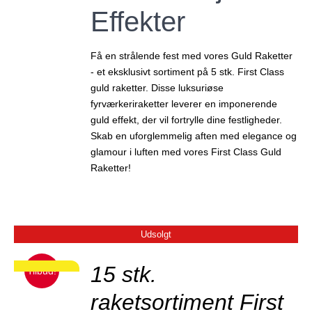
Effekter
Få en strålende fest med vores Guld Raketter
- et eksklusivt sortiment på 5 stk. First Class
guld raketter. Disse luksuriøse
fyrværkeriraketter leverer en imponerende
guld effekt, der vil fortrylle dine festligheder.
Skab en uforglemmelig aften med elegance og
glamour i luften med vores First Class Guld
Raketter!
Udsolgt
JER
15 stk.
Tilbud!
RP PRIS!
raketsortiment First