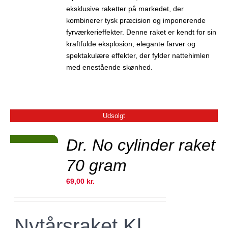
eksklusive raketter på markedet, der
kombinerer tysk præcision og imponerende
fyrværkerieffekter. Denne raket er kendt for sin
kraftfulde eksplosion, elegante farver og
spektakulære effekter, der fylder nattehimlen
med enestående skønhed.
Udsolgt
JER
Dr. No cylinder raket
Tilbud!
stk. kun 99,- kr
70 gram
69,00
kr.
Nytårsraket Kl.