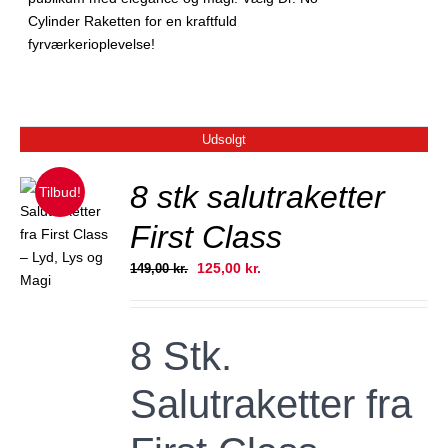
Cylinder Raketten for en kraftfuld
fyrværkerioplevelse!
Udsolgt
8 stk salutraketter
Tilbud!
First Class
JER
Den
Den
125,00
kr.
149,00
kr.
oprindelige
aktuelle
pris
pris
var:
er:
8 Stk.
149,00 kr..
125,00 kr..
Salutraketter fra