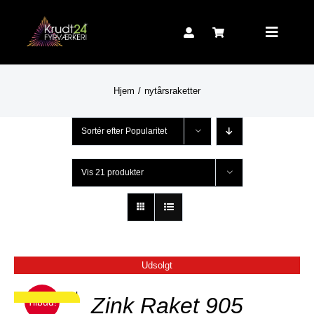
Skip
to
Toggle
content
Navigat
Hjem
nytårsraketter
Sortér efter
Popularitet
Vis
21 produkter
Udsolgt
JER
Zink Raket 905
Tilbud!