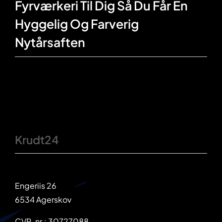
Fyrværkeri Til Dig Så Du Får En
Hyggelig Og Farverig
Nytårsaften
Krudt24
Engeriis 26
6534 Agerskov
CVR-nr.: 30727088