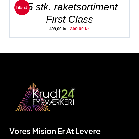
149,00 kr..
125,00 kr..
15 stk. raketsortiment
Tilbud!
First Class
Den
Den
399,00
kr.
499,00
kr.
oprindelige
aktuelle
pris
pris
var:
er:
499,00 kr..
399,00 kr..
Vores Mision Er At Levere