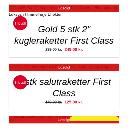
Udsolgt
Tilbud!
Gold 5 stk 2″
kugleraketter First Class
Den
Den
249,00
kr.
299,00
kr.
oprindelige
aktuelle
pris
pris
Udsolgt
var:
er:
299,00 kr..
249,00 kr..
8 stk salutraketter First
Tilbud!
Class
Den
Den
125,00
kr.
149,00
kr.
oprindelige
aktuelle
pris
pris
Udsolgt
var:
er:
SKARP PRIS!