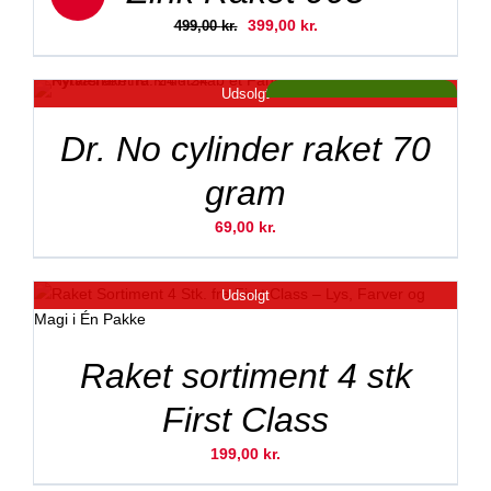
Den
Den
399,00
kr.
499,00
kr.
oprindelige
aktuelle
pris
pris
Udsolgt
var:
er:
Tilbud!
499,00 kr..
399,00 kr..
ved 2 stk. kun 99,- kr
Dr. No cylinder raket 70
gram
69,00
kr.
Udsolgt
Raket sortiment 4 stk
First Class
199,00
kr.