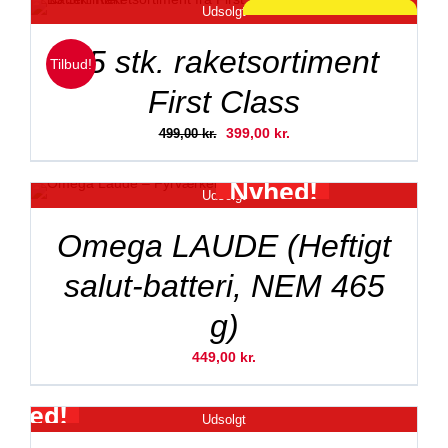
Udsolgt
var:
er:
SKARP PRIS!
299,00 kr..
249,00 kr..
15 stk. raketsortiment
Tilbud!
First Class
Den
Den
399,00
kr.
499,00
kr.
oprindelige
aktuelle
pris
pris
Nyhed!
Udsolgt
var:
er:
499,00 kr..
399,00 kr..
Omega LAUDE (Heftigt
salut-batteri, NEM 465
g)
449,00
kr.
yhed!
DETALJER
Udsolgt