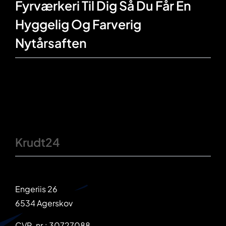
Fyrværkeri Til Dig Så Du Får En
Hyggelig Og Farverig
Nytårsaften
Krudt24
Engeriis 26
6534 Agerskov
CVR-nr.: 30727088