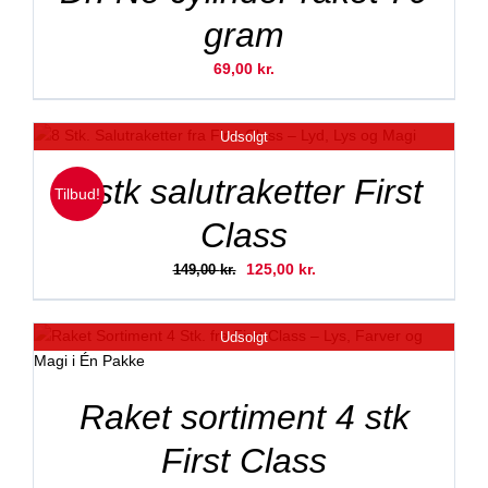
gram
69,00
kr.
Udsolgt
8 stk salutraketter First
Tilbud!
Class
Den
Den
125,00
kr.
149,00
kr.
oprindelige
aktuelle
pris
pris
Udsolgt
var:
er:
149,00 kr..
125,00 kr..
Raket sortiment 4 stk
First Class