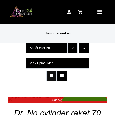
Skip
to
Toggle
content
Navigat
Hjem
fyrværkeri
Sortér efter
Pris
Vis
21 produkter
Udsolgt
Tilbud!
ved 2 stk. kun 99,- kr
Dr. No cylinder raket 70