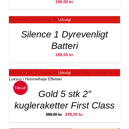
199,00
kr.
Udsolgt
Silence 1 Dyrevenligt
Batteri
199,00
kr.
Udsolgt
Tilbud!
Gold 5 stk 2″
kugleraketter First Class
Den
Den
249,00
kr.
299,00
kr.
oprindelige
aktuelle
pris
pris