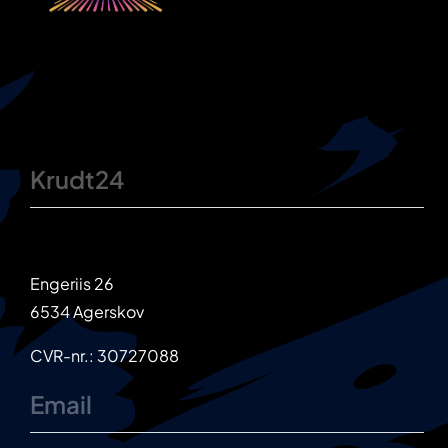
Krudt24
Engeriis 26
6534 Agerskov
CVR-nr.: 30727088
Email