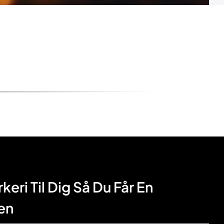
eri Til Dig Så Du Får En
en