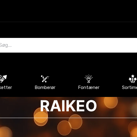
ketter
Bomberør
Fontæner
Sortim
RAIKEO